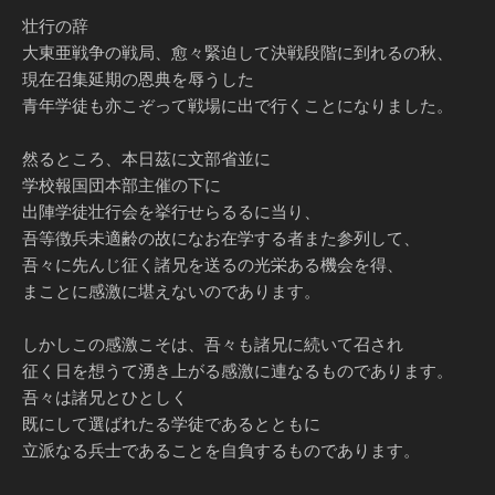
壮行の辞
大東亜戦争の戦局、愈々緊迫して決戦段階に到れるの秋、
現在召集延期の恩典を辱うした
青年学徒も亦こぞって戦場に出で行くことになりました。
然るところ、本日茲に文部省並に
学校報国団本部主催の下に
出陣学徒壮行会を挙行せらるるに当り、
吾等徴兵未適齢の故になお在学する者また参列して、
吾々に先んじ征く諸兄を送るの光栄ある機会を得、
まことに感激に堪えないのであります。
しかしこの感激こそは、吾々も諸兄に続いて召され
征く日を想うて湧き上がる感激に連なるものであります。
吾々は諸兄とひとしく
既にして選ばれたる学徒であるとともに
立派なる兵士であることを自負するものであります。