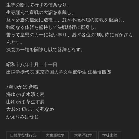
生等の断じて行ずる信条なり。
生等謹んで宣戦の大詔を奉戴し、
益々必勝の信念に透徹し、愈々不撓不屈の闘魂を磨励し、
強靭なる体躯を堅持して決戦場裡に挺身し、
誓って皇恩の万一に報い奉り、必ず各位の御期待に背かざら
んとす。
決意の一端を開陳し以て答辞となす。
昭和十八年十月二十一日
出陣学徒代表 東京帝国大学文学部学生 江橋慎四郎
♪海ゆかば 斉唱
海ゆかば 水漬く屍
山ゆかば 草生す屍
大君の 辺にこそ死なめ
かえりみはせじ
出陣学徒壮行会
大東亜戦争
太平洋戦争
学徒出陣