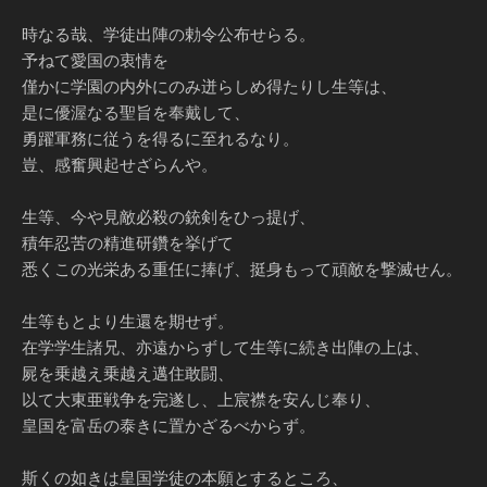
時なる哉、学徒出陣の勅令公布せらる。
予ねて愛国の衷情を
僅かに学園の内外にのみ迸らしめ得たりし生等は、
是に優渥なる聖旨を奉戴して、
勇躍軍務に従うを得るに至れるなり。
豈、感奮興起せざらんや。
生等、今や見敵必殺の銃剣をひっ提げ、
積年忍苦の精進研鑽を挙げて
悉くこの光栄ある重任に捧げ、挺身もって頑敵を撃滅せん。
生等もとより生還を期せず。
在学学生諸兄、亦遠からずして生等に続き出陣の上は、
屍を乗越え乗越え邁住敢闘、
以て大東亜戦争を完遂し、上宸襟を安んじ奉り、
皇国を富岳の泰きに置かざるべからず。
斯くの如きは皇国学徒の本願とするところ、