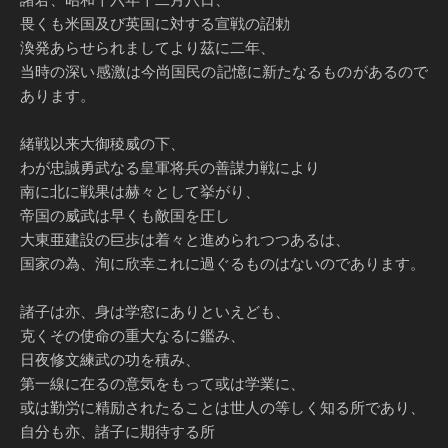
畏くも米国及び英国に対する宣戦の詔勅
渙発あらせられましてより茲に二年、
当時の深い感激は今尚国民の記憶に新たなるものがあるので
あります。
緒戦以来大御稜威の下、
わが忠誠勇武なる皇軍将兵の善謀力戦により
南に北に戦果は赫々として挙がり、
帝国の威武は早くも敵国を圧し
大東亜建設の巨歩は着々と進められつつあるは、
国家の為、洵に欣幸これに過ぐるものはないのであります。
諸子は亦、身は学窓にありといえども、
克くその使命の重大なるに鑑み、
日夜修文練武の功を積み、
第一線に在るの意気をもって或は学業に、
或は勤労に精励されたることは世人の等しく知る所であり、
自分も亦、諸子に期待する所