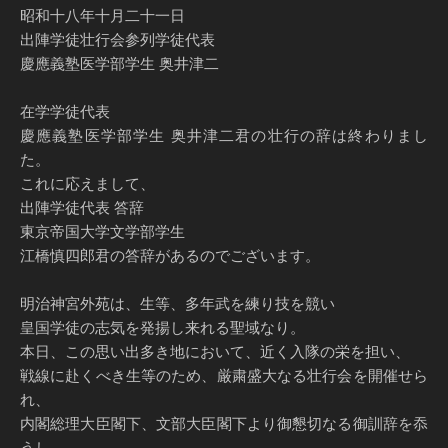
昭和十八年十月二十一日
出陣学徒壮行会参列学徒代表
慶應義塾医学部学生 奥井津二
在学学徒代表
慶應義塾医学部学生 奥井津二君の壮行の辞は終わりまし
た。
これに応えまして、
出陣学徒代表 答辞
東京帝国大学文学部学生
江橋慎四郎君の答辞があるのでございます。
明治神宮外苑は、生等、多年武を練り技を競い
皇国学徒の志気を発揚し来れる聖域なり。
本日、この思い出多き地において、近く入隊の栄を担い、
戦線に赴くべき生等のため、厳粛盛大なる壮行会を開催せら
れ、
内閣総理大臣閣下、文部大臣閣下より御懇切なる御訓辞を忝
うし、