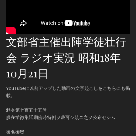
文部省主催出陣学徒壮行
会 ラジオ実況 昭和18年
10月21日
YouTubeに以前アップした動画の文字起こしをこちらにも掲
載。
勅令第七百五十五号
朕在学徴集延期臨時特例ヲ裁可シ茲ニ之ヲ公布セシム
御名御璽