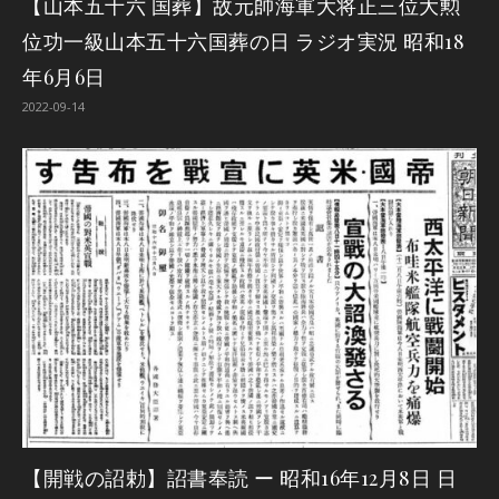
【山本五十六 国葬】故元帥海軍大将正三位大勲
位功一級山本五十六国葬の日 ラジオ実況 昭和18
年6月6日
2022-09-14
【開戦の詔勅】詔書奉読 ー 昭和16年12月8日 日