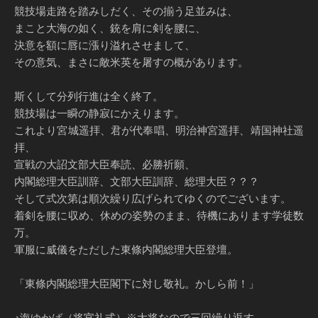
競技場走路を踏みしだく、その揃う足並みは、
まこと大海の如く、銃を肩に剣を腰に、
決意を額に唇に漲り溢れさせまして、
その意気、まさに敵米英を屠すの概があります。
斯くして分列行進は全く終了。
競技場は一瞬の静寂にかえります。
これより宮城遥拝、君が代奉唱、明治神宮遥拝、靖国神社遥
拝、
宣戦の大詔文部大臣奉読、必勝祈願、
内閣総理大臣訓辞、文部大臣訓辞、総理大臣？？？
そして式次第は順次繰り広げられてゆくのでございます。
着剣を腰に収め、休めの姿勢のまま、待機にあります学徒数
万。
軍服に威儀をただした東條内閣総理大臣登壇。
「東條内閣総理大臣閣下に対し敬礼。かしら前！」
♪海ゆかば（将官礼式）※大将なので三回繰り返す