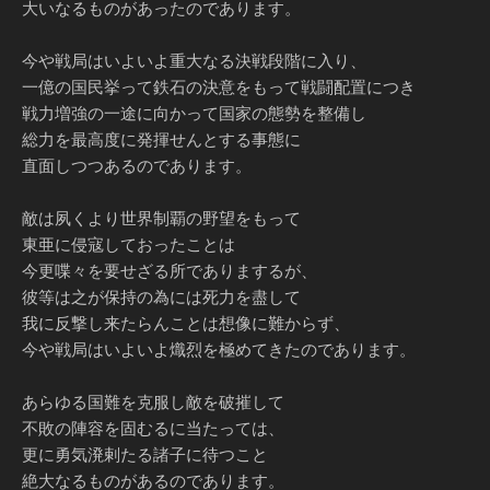
大いなるものがあったのであります。
今や戦局はいよいよ重大なる決戦段階に入り、
一億の国民挙って鉄石の決意をもって戦闘配置につき
戦力増強の一途に向かって国家の態勢を整備し
総力を最高度に発揮せんとする事態に
直面しつつあるのであります。
敵は夙くより世界制覇の野望をもって
東亜に侵寇しておったことは
今更喋々を要せざる所でありまするが、
彼等は之が保持の為には死力を盡して
我に反撃し来たらんことは想像に難からず、
今や戦局はいよいよ熾烈を極めてきたのであります。
あらゆる国難を克服し敵を破摧して
不敗の陣容を固むるに当たっては、
更に勇気溌剌たる諸子に待つこと
絶大なるものがあるのであります。