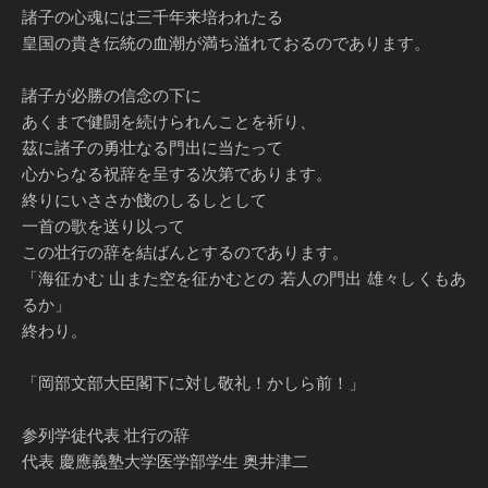
諸子の心魂には三千年来培われたる
皇国の貴き伝統の血潮が満ち溢れておるのであります。
諸子が必勝の信念の下に
あくまで健闘を続けられんことを祈り、
茲に諸子の勇壮なる門出に当たって
心からなる祝辞を呈する次第であります。
終りにいささか餞のしるしとして
一首の歌を送り以って
この壮行の辞を結ばんとするのであります。
「海征かむ 山また空を征かむとの 若人の門出 雄々しくもあ
るか」
終わり。
「岡部文部大臣閣下に対し敬礼！かしら前！」
参列学徒代表 壮行の辞
代表 慶應義塾大学医学部学生 奥井津二