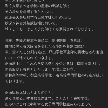
近く入隊すべき学徒の盡忠の至誠を傾け、
その決意を高揚するとともに、
武運長久を祈願する出陣学徒壮行の会は、
秋深き神宮外苑競技場において、
雄々しくも、そしてまた健けくも展開されております。
各校、先導の校旗を先頭に、制服制帽、巻脚絆、
白地に黒く各大隊名を表したる小旗を着剣に結び、
今、堂々たる分列行進は、戸山学校軍楽隊の勇壮なる行進曲
にのって進められていきます。
正面壇上に、これら学徒の敬礼を受けるは、岡部文部大臣。
国民服姿も颯爽といたしまして壇上に起立。
浦和高等学校、都立高等学校、各高等専門学校の行進が続い
ております。
正面観覧席はもとよりのこと、
遠く見晴るかす各観覧席まで、ことごとく在校学徒、
あるいはこれに参加する女子専門学校生徒らによって