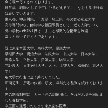
全く埋め尽くされております。
日章旗、翩飜として中空にひるがえる間に、なおも学徒行進
は続いていきます。
東京都、神奈川県、千葉県、埼玉県一帯の官公私立大学、
高等専門学校、師範学校報国隊員として、近く入隊すべく
誉の学徒の出陣壮行は、まこと感激的な情景を展開、
堂々と続いて行くのであります。
既に東京帝国大学、商科大学、慶應大学、
早稲田大学、明治大学、法政大学、中央大学、日本大学、
専修大学、立教大学、拓殖大学、駒澤大学、
立証農大、日本医科大学、大正、上智大学、國學院、東洋大
学と
各大学の行進は全く終わりました。
正面芝生、所定の位置に順次、凛然たる整列を続けておりま
す。
黒の制服制帽に、カーキ色の訓練服に、それぞれ身を固めま
した各校学徒。
今正面を通過いたします東京歯科医専。