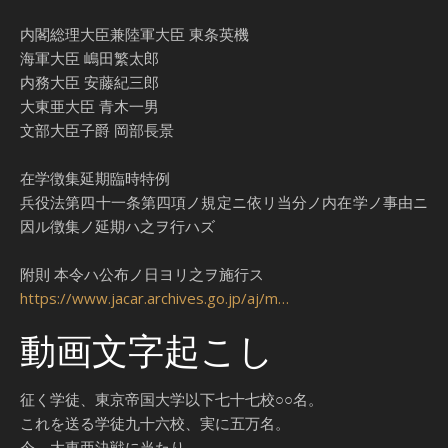
内閣総理大臣兼陸軍大臣 東条英機
海軍大臣 嶋田繁太郎
内務大臣 安藤紀三郎
大東亜大臣 青木一男
文部大臣子爵 岡部長景
在学徴集延期臨時特例
兵役法第四十一条第四項ノ規定ニ依リ当分ノ内在学ノ事由ニ
因ル徴集ノ延期ハ之ヲ行ハズ
附則 本令ハ公布ノ日ヨリ之ヲ施行ス
https://www.jacar.archives.go.jp/aj/m…
動画文字起こし
征く学徒、東京帝国大学以下七十七校○○名。
これを送る学徒九十六校、実に五万名。
今、大東亜決戦に当たり