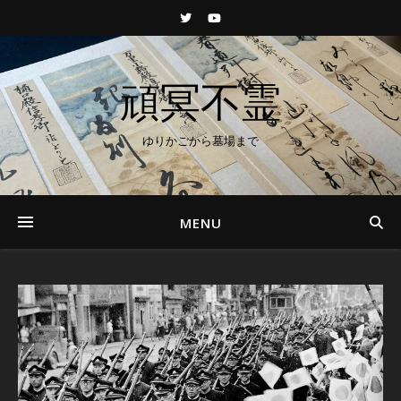
頑冥不霊
ゆりかごから墓場まで
MENU