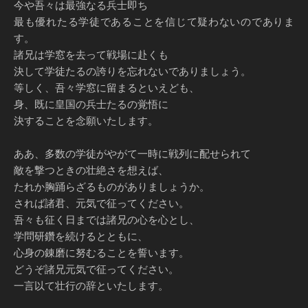
今や吾々は最強なる兵士即ち
最も優れたる学徒であることを信じて疑わないのでありま
す。
諸兄は学窓を去って戦場に赴くも
決して学徒たるの誇りを忘れないでありましょう。
等しく、吾々学窓に留まるといえども、
身、既に皇国の兵士たるの覚悟に
決することを念願いたします。
ああ、多数の学徒がやがて一時に戦列に配せられて
敵を撃つときの壮絶さを想えば、
たれか胸踊らざるものがありましょうか。
されば諸君、元気で征ってください。
吾々も征く日までは諸兄の心を心とし、
学問研鑽を続けるとともに、
心身の錬磨に努むることを誓います。
どうぞ諸兄元気で征ってください。
一言以て壮行の辞といたします。