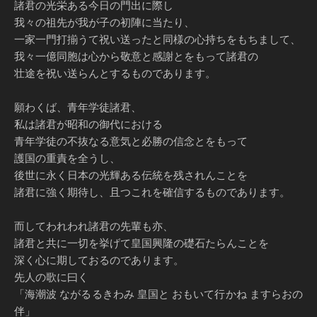
諸君の光栄ある今日の門出に際し
我々の祖先が我が子の初陣に当たり、
一家一門打揃うて祝い送ったと同様の心持ちをもちまして、
我々一億同胞は心から敬意と感謝とをもって諸君の
壮途を祝い送らんとするものであります。
願わくば、青年学徒諸君、
私は諸君が昭和の御代における
青年学徒の不抜なる意気と必勝の信念とをもって
護国の重責を全うし、
後世に永く日本の光輝ある伝統を残されんことを
諸君に強く期待し、且つこれを確信するものであります。
而してわれわれ諸君の先輩も亦、
諸君と共に一切を挙げて皇国興隆の礎石たらんことを
深く心に期しておるのであります。
先人の歌に曰く
「海潮波 ながるるきわみ 皇国と おもいて行かね ますらおの
伴」