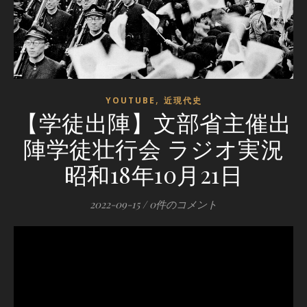
,
YOUTUBE
近現代史
【学徒出陣】文部省主催出
陣学徒壮行会 ラジオ実況
昭和18年10月21日
2022-09-15
/
0件のコメント