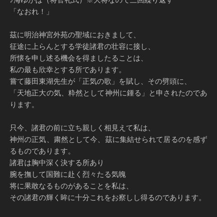
「なおれ！」
茲に明治神宮外苑の聖域におきまして、
征途に上らんとする学徒諸君の壮容に接し、
所懐を申し述る機会を得ましたることは、
私の最も欣幸とする所であります。
嘗て藤田東湖先生が「正気の歌」を賦し、その劈頭に、
「天地正大の気、粋然として神州に鍾る」と申されたのであ
ります。
只今、諸君の前に立ち親しく相見えて私は、
神州の正気、粛然として今、茲に集結せられて居るのを感ず
るものであります。
諸君は胸中深く決する所あり
腕を撫して国難に赴く烈々たる気魄
将に果敢なるものがあることを私は、
その諸君の輝く眸に十分これをお察しし得るのであります。