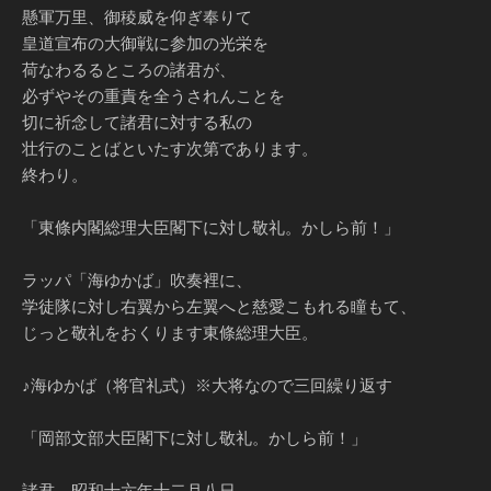
懸軍万里、御稜威を仰ぎ奉りて
皇道宣布の大御戦に参加の光栄を
荷なわるるところの諸君が、
必ずやその重責を全うされんことを
切に祈念して諸君に対する私の
壮行のことばといたす次第であります。
終わり。
「東條内閣総理大臣閣下に対し敬礼。かしら前！」
ラッパ「海ゆかば」吹奏裡に、
学徒隊に対し右翼から左翼へと慈愛こもれる瞳もて、
じっと敬礼をおくります東條総理大臣。
♪海ゆかば（将官礼式）※大将なので三回繰り返す
「岡部文部大臣閣下に対し敬礼。かしら前！」
諸君、昭和十六年十二月八日、