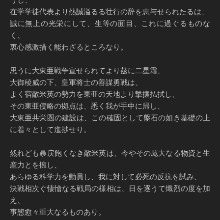
在学学徒代表より熱誠溢るる壮行の辞を恵与せられたるは、
誠に無上の光栄にして、生等の面目、これに過ぐるものな
く、
衷心感激措く能わざるところなり。
思うに大東亜戦争宣せられてより茲に二星霜、
大御稜威の下、皇軍将士の善謀勇戦は、
よく宿敵米英の勢力を東亜の天地より撃攘払拭し、
その東亜侵略の拠点は、悉く我が手中に帰し、
大東亜共栄圏の建設は、この確固として盤石の如き基礎の上
に着々として進捗せり。
然れども暴戻飽くなき敵米英は、今やその厖大なる物資と生
産力とを擁し、
あらゆる科学力を動員し、我に対して必死の反抗を試み、
決戦相次ぐ悽愴なる戦局の様相は、日を逐うて熾烈の度を加
え、
事態愈々重大なるものあり。